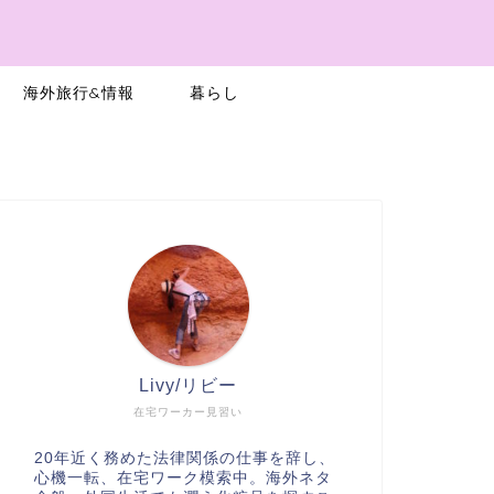
a
海外旅行&情報
暮らし
Livy/リビー
在宅ワーカー見習い
20年近く務めた法律関係の仕事を辞し、
心機一転、在宅ワーク模索中。海外ネタ