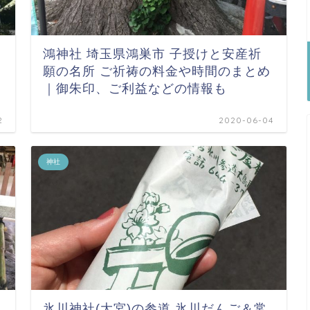
鴻神社 埼玉県鴻巣市 子授けと安産祈
願の名所 ご祈祷の料金や時間のまとめ
｜御朱印、ご利益などの情報も
2
2020-06-04
神社
氷川神社(大宮)の参道 氷川だんご＆常