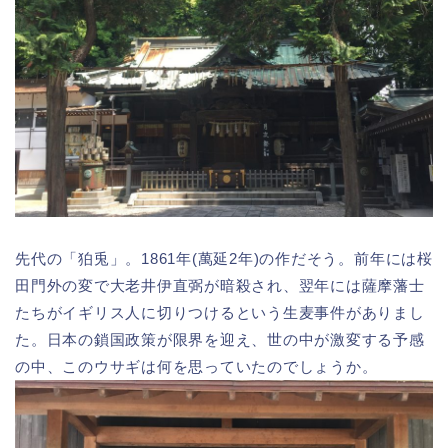
先代の「狛兎」。1861年(萬延2年)の作だそう。前年には桜
田門外の変で大老井伊直弼が暗殺され、翌年には薩摩藩士
たちがイギリス人に切りつけるという生麦事件がありまし
た。日本の鎖国政策が限界を迎え、世の中が激変する予感
の中、このウサギは何を思っていたのでしょうか。