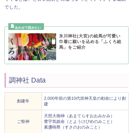
でした。
氷川神社(大宮)の絵馬が可愛い
巾着に願いを込める「ふくろ絵
馬」をご紹介
調神社 Data
2,000年前の第10代崇神天皇の勅命により創
創建年
建
天照大御神（あまてらすおおみかみ）
ご祭神
豊宇気姫命（とようけびめのみこと）
素盞嗚尊（すさのおのみこと）