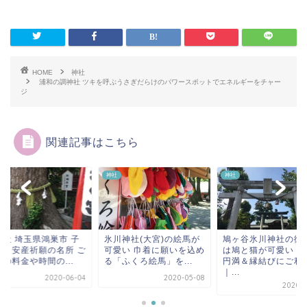
HOME
神社
浦和の調神社 ツキを呼ぶうさぎだらけのパワースポットでエネルギーをチャー
ジ
関連記事はこちら
神社
神社
川神社(大宮)の絵馬が
鳩ヶ谷氷川神社の御朱印
鴻神社 埼玉県鴻巣市
愛い 巾着に願いを込め
は鳩と猫が可愛い！夫婦
授けと安産祈願の名所
ふくろ絵馬」を...
円満＆縁結びにご利益
祈祷の料金や時間の..
｜...
2020-05-08
2020-0
2020-06-12