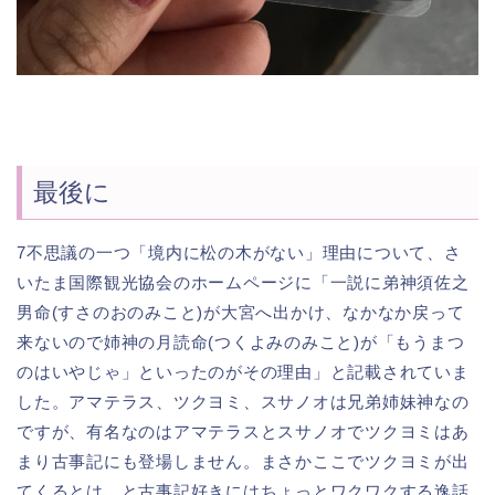
最後に
7不思議の一つ「境内に松の木がない」理由について、さ
いたま国際観光協会のホームページに「一説に弟神須佐之
男命(すさのおのみこと)が大宮へ出かけ、なかなか戻って
来ないので姉神の月読命(つくよみのみこと)が「もうまつ
のはいやじゃ」といったのがその理由」と記載されていま
した。アマテラス、ツクヨミ、スサノオは兄弟姉妹神なの
ですが、有名なのはアマテラスとスサノオでツクヨミはあ
まり古事記にも登場しません。まさかここでツクヨミが出
てくるとは、と古事記好きにはちょっとワクワクする逸話