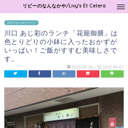
リビーのなんなかや/Livy's Et Cetera
川口グルメ＆スイーツ
川口 あじ彩のランチ「花籠御膳」は
色とりどりの小鉢に入ったおかずが
いっぱい！ご飯がすすむ美味しさで
す。
2020-06-06
/
2020-06-07