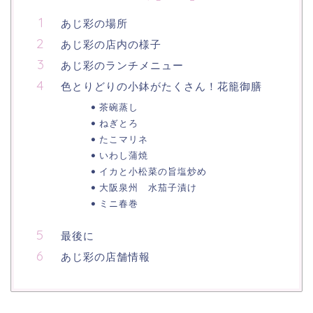
あじ彩の場所
あじ彩の店内の様子
あじ彩のランチメニュー
色とりどりの小鉢がたくさん！花籠御膳
茶碗蒸し
ねぎとろ
たこマリネ
いわし蒲焼
イカと小松菜の旨塩炒め
大阪泉州 水茄子漬け
ミニ春巻
最後に
あじ彩の店舗情報