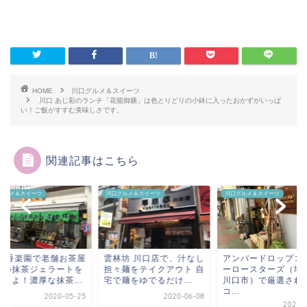
HOME
川口グルメ＆スイーツ
川口 あじ彩のランチ「花籠御膳」は色とりどりの小鉢に入ったおかずがいっぱ
い！ご飯がすすむ美味しさです。
関連記事はこちら
グルメ＆スイーツ
川口グルメ＆スイーツ
川口グルメ＆スイーツ
林坊 川口店で、汁なし
アンバードロップコーヒ
川口 香楽園で老舗お
々麺をテイクアウト 自
ーロースターズ（埼玉県
さんの抹茶ジェラー
麺をゆでるだけ...
川口市）で厳選された
食べたよ！濃厚な抹茶.
コ...
2020-06-08
2020-0
2020-05-07