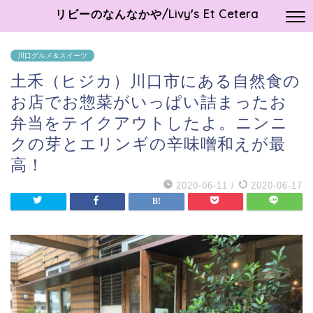
リビーのなんなかや/Livy's Et Cetera
川口グルメ＆スイーツ
土禾（ヒジカ）川口市にある自然食の
お店でお惣菜がいっぱい詰まったお
弁当をテイクアウトしたよ。ニンニ
クの芽とエリンギの辛味噌和えが最
高！
2020-06-11
/
2020-06-17