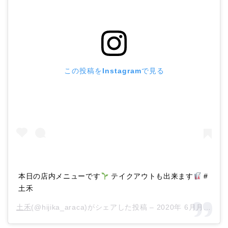
この投稿をInstagramで見る
本日の店内メニューです
テイクアウトも出来ます
#
土禾
土禾
(@hijika_araca)がシェアした投稿 –
2020年 6月月5日午前2時39分PDT