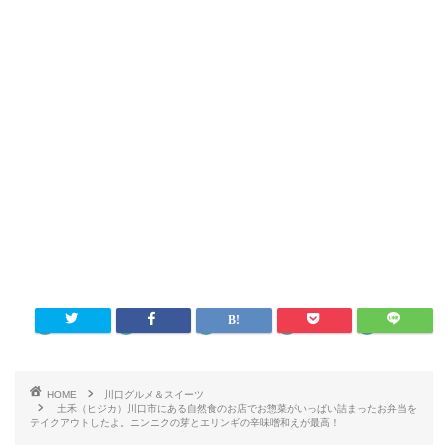
HOME
川口グルメ＆スイーツ
土禾（ヒジカ）川口市にある自然食のお店でお惣菜がいっぱい詰まったお弁当を
テイクアウトしたよ。ニンニクの芽とエリンギの辛味噌和えが最高！