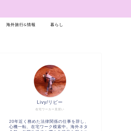
a
海外旅行&情報
暮らし
Livy/リビー
在宅ワーカー見習い
20年近く務めた法律関係の仕事を辞し、
心機一転、在宅ワーク模索中。海外ネタ