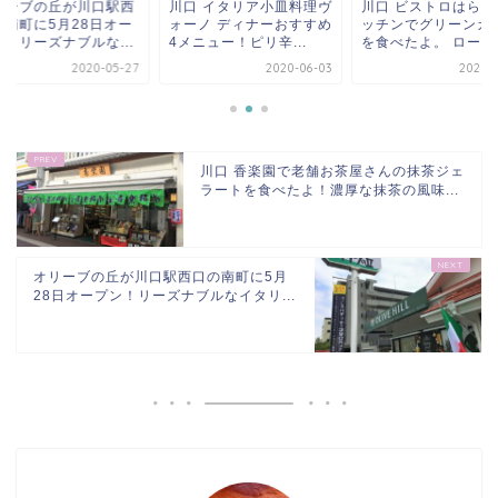
川口 イタリア小皿料理ヴ
川口 ビストロはらぺこキ
オリーブの丘が川
ォーノ ディナーおすすめ
ッチンでグリーンカレー
口の南町に5月2
4メニュー！ピリ辛...
を食べたよ。 ロース...
プン！リーズナブル
2020-06-03
2020-06-01
202
川口 香楽園で老舗お茶屋さんの抹茶ジェ
ラートを食べたよ！濃厚な抹茶の風味...
オリーブの丘が川口駅西口の南町に5月
28日オープン！リーズナブルなイタリ...