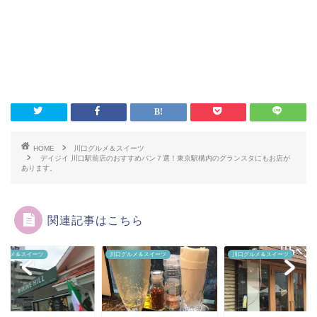
HOME
川口グルメ＆スイーツ
デイジイ 川口駅前店のおすすめパン７選！東京駅構内のグランスタにもお店が
あります。
関連記事はこちら
川口グルメ＆スイーツ
川口グルメ＆スイーツ
川口グルメ＆スイーツ